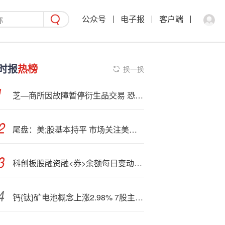
公众号
电子报
客户端
时报
热榜
换一换
芝—商所因故障暂停衍生品交易 恐引发市场波动
尾盘：美;股基本持平 市场关注美联储年会与零售商业绩
科创板股融资融<券>余额每日变动（9月26日）
钙{钛}矿电池概念上涨2.98% 7股主力资金净流入超亿元