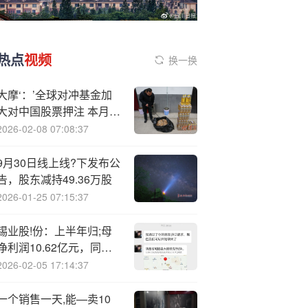
热点
视频
换一换
大摩‘：’全球对冲基金加
大对中国股票押注 本月买
入规模料创半年之最
2026-02-08 07:08:37
9月30日线上线?下发布公
告，股东减持49.36万股
2026-01-25 07:15:37
锡业股!份：上半年归;母
净利润10.62亿元，同比
增长32.76%
2026-02-05 17:14:37
一个销售一天,能—卖10