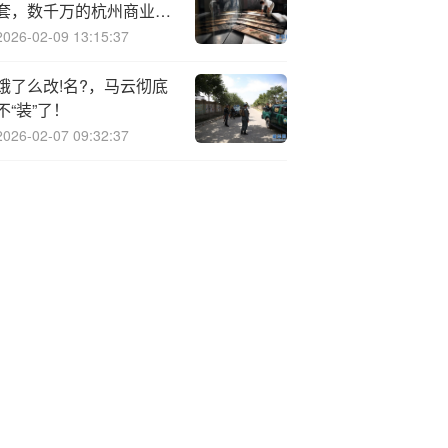
套，数千万的杭州商业大
平层遭疯抢
2026-02-09 13:15:37
饿了么改!名?，马云彻底
不“装”了！
2026-02-07 09:32:37