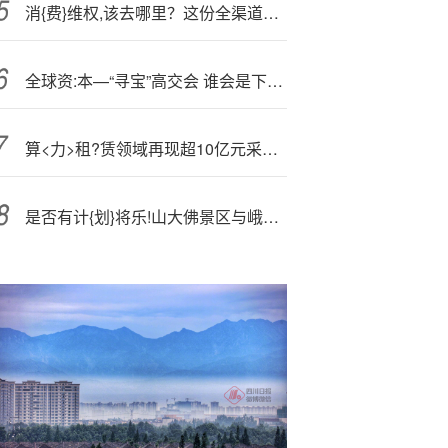
消{费}维权,该去哪里？这份全渠道指南请收好
全球资:本—“寻宝”高交会 谁会是下一个“腾讯”“比亚迪”？
算<力>租?赁领域再现超10亿元采购大单
是否有计{划}将乐!山大佛景区与峨眉山合并重组上市？峨眉山Ａ：目前无相关计划