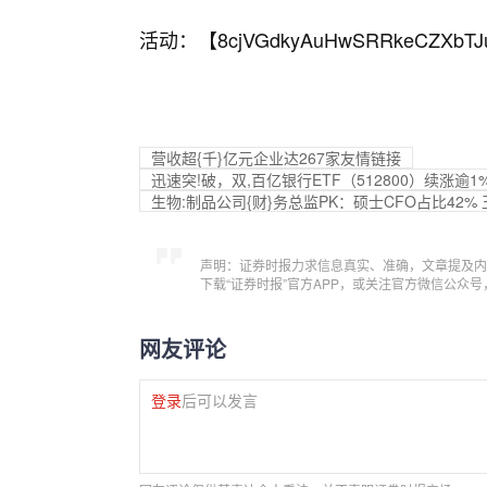
活动：【
8cjVGdkyAuHwSRRkeCZXbTJ
营收超{千}亿元企业达267家友情链接
迅速突!破，双,百亿银行ETF（512800）续涨
生物:制品公司{财}务总监PK：硕士CFO占比42
声明：证券时报力求信息真实、准确，文章提及内
下载“证券时报”官方APP，或关注官方微信公众
网友评论
登录
后可以发言