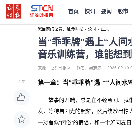
首页
快讯
要闻
股市
您当前的位置：
证券时报
>
公司
>
正文
当“乖乖牌”遇上“人
音乐训练营，谁能想到
来源：证券时报网
作者：吴志森
2026-02-10 
第一章：当“乖乖牌”遇上“人间水
点赞
故事的开端，总是在不经意间。就
发，等待着阳光的照耀，然后绽放出惊人
一对看似“闭俗”的情侣，和一个如同夏日